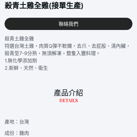
殺青土雞全雞(接單生產)
聯絡我們
殺青土雞全雞
特選台灣土雞，肉質Q彈不軟爛，去爪、去屁股、清內臟，
殺青至7-9分熟，無須解凍，整隻入甕料理。
1.無化學添加劑
2.新鮮、天然、衛生
產品介紹
DETAILS
產地：台灣
成份：雞肉